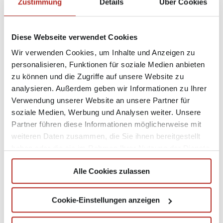
Entdecken Sie unsere Märkte!
Zustimmung
Details
Über Cookies
Diese Webseite verwendet Cookies
Wir verwenden Cookies, um Inhalte und Anzeigen zu
personalisieren, Funktionen für soziale Medien anbieten
zu können und die Zugriffe auf unsere Website zu
analysieren. Außerdem geben wir Informationen zu Ihrer
Verwendung unserer Website an unsere Partner für
soziale Medien, Werbung und Analysen weiter. Unsere
Partner führen diese Informationen möglicherweise mit
weiteren Daten zusammen, die Sie ihnen bereitgestellt
haben oder die sie im Rahmen Ihrer Nutzung der Dienste
gesammelt haben.
Kontakt vor Ort
Alle Cookies zulassen
OBERSCHWABEN
BIBERACH
EHINGEN
Cookie-Einstellungen anzeigen