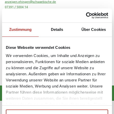
anzeigen.ehingen@schwaebische.de
07391 / 5004 14
Geschäftsführung
Zustimmung
Details
Über Cookies
Melissa Veeser
Juliana Rapp
Assistenz der Geschäftführung
Geschäftsführerin
Diese Webseite verwendet Cookies
Redaktion
Wir verwenden Cookies, um Inhalte und Anzeigen zu
personalisieren, Funktionen für soziale Medien anbieten
Karl-Heinz Burghart
zu können und die Zugriffe auf unsere Website zu
Redakteur
07391 / 5004 - 24
analysieren. Außerdem geben wir Informationen zu Ihrer
Email senden
Verwendung unserer Website an unsere Partner für
soziale Medien, Werbung und Analysen weiter. Unsere
Partner führen diese Informationen möglicherweise mit
weiteren Daten zusammen, die Sie ihnen bereitgestellt
haben oder die sie im Rahmen Ihrer Nutzung der Dienste
gesammelt haben.
Folge uns!