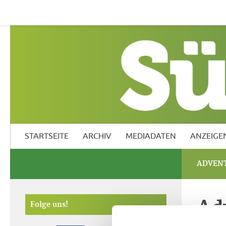
Startseite
Archiv
Mediadaten
Anzeigen
Südf
STARTSEITE
ARCHIV
MEDIADATEN
ANZEIGE
ADVEN
Ad
Folge uns!