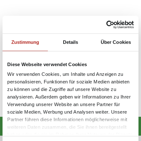
FÜR DICH VIELLEICHT EBENFALLS
INTERESSANT …
Zustimmung
Details
Über Cookies
Diese Webseite verwendet Cookies
Wir verwenden Cookies, um Inhalte und Anzeigen zu
Geschützt: Möbel Inhofer
Wunderbar Schlafen
personalisieren, Funktionen für soziale Medien anbieten
KW24
8. OKTOBER 2020
zu können und die Zugriffe auf unsere Website zu
5. JUNI 2019
analysieren. Außerdem geben wir Informationen zu Ihrer
Verwendung unserer Website an unsere Partner für
soziale Medien, Werbung und Analysen weiter. Unsere
Partner führen diese Informationen möglicherweise mit
weiteren Daten zusammen, die Sie ihnen bereitgestellt
haben oder die sie im Rahmen Ihrer Nutzung der Dienste