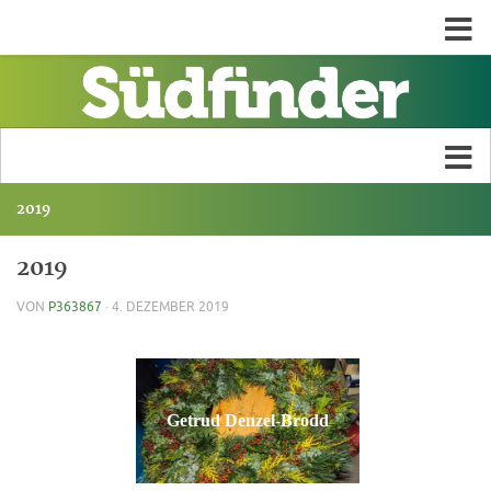
2019
2019
VON
P363867
·
4. DEZEMBER 2019
Getrud Denzel-Brodd