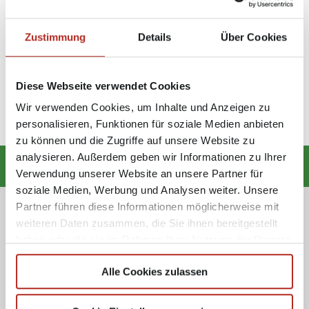
Zustimmung
Details
Über Cookies
Media Markt FN –
Media Markt RV KW 27
Magische
1. JULI 2019
Fernseherlebnisse mit LG
Diese Webseite verwendet Cookies
27. AUGUST 2019
Wir verwenden Cookies, um Inhalte und Anzeigen zu
personalisieren, Funktionen für soziale Medien anbieten
zu können und die Zugriffe auf unsere Website zu
analysieren. Außerdem geben wir Informationen zu Ihrer
Verwendung unserer Website an unsere Partner für
soziale Medien, Werbung und Analysen weiter. Unsere
Partner führen diese Informationen möglicherweise mit
Folge uns!
weiteren Daten zusammen, die Sie ihnen bereitgestellt
haben oder die sie im Rahmen Ihrer Nutzung der Dienste
gesammelt haben.
Alle Cookies zulassen