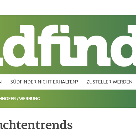
inder nicht erhalten?
Zusteller werden
Kontakt vor Ort
N
SÜDFINDER NICHT ERHALTEN?
ZUSTELLER WERDEN
INHOFER
/
WERBUNG
uchtentrends