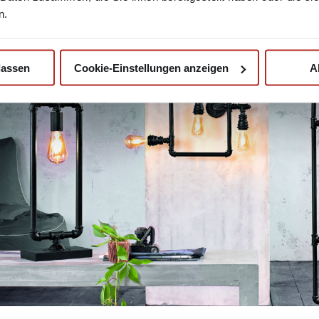
 häufig aus naturbelassene Materialien wie Bast, Holz, und Marmo
n.
en Leuchten setzen Sie auf bodenständigen Charme und erzeugen 
e.
lassen
Cookie-Einstellungen anzeigen
A