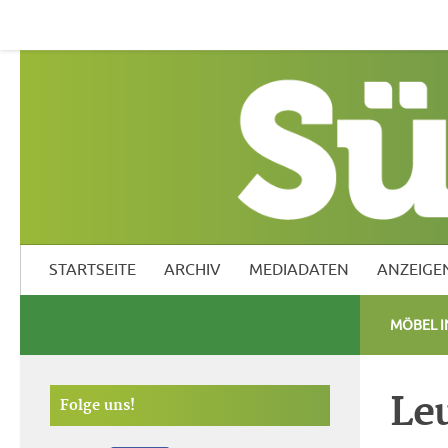
Startseite
Archiv
Mediadaten
Anzeigen
Südf
STARTSEITE
ARCHIV
MEDIADATEN
ANZEIGE
MÖBEL 
Le
Folge uns!