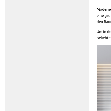
Moderne 
eine gro
den Raum
Um in de
beliebt