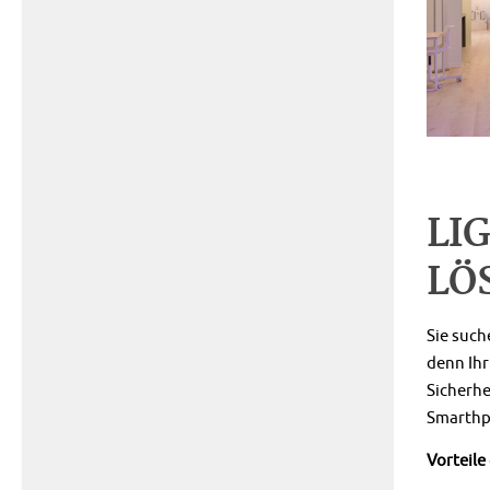
LI
LÖ
Sie such
denn Ih
Sicherh
Smarthph
Vorteile