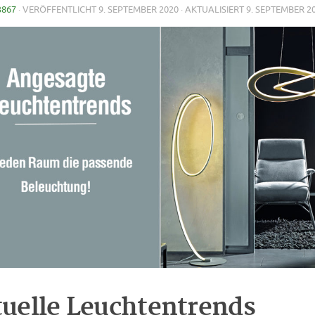
3867
· VERÖFFENTLICHT
9. SEPTEMBER 2020
· AKTUALISIERT
9. SEPTEMBER 2
uelle Leuchtentrends