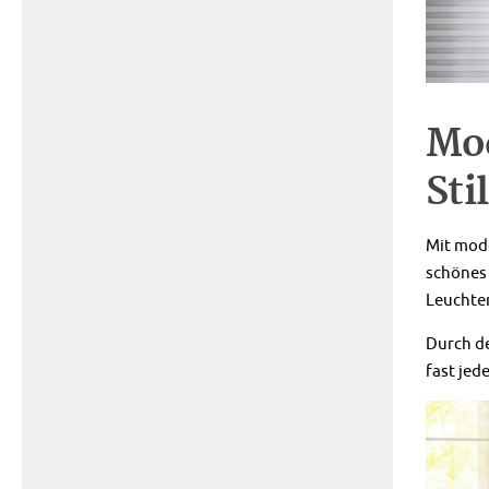
Mod
Sti
Mit mode
schönes 
Leuchten
Durch de
fast jed