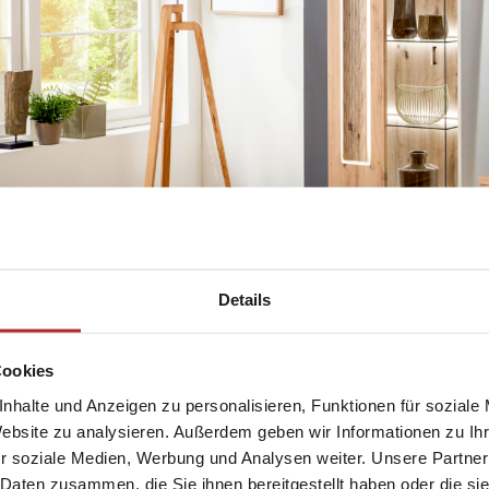
Details
tikale Leuchten mit Char
Cookies
rustikalen Leuchten stehen meist die verwendeten Materialien im 
nhalte und Anzeigen zu personalisieren, Funktionen für soziale
üchsigen Leuchten, schaffen Sie ein natürliches Ambiente mit w
Website zu analysieren. Außerdem geben wir Informationen zu I
r soziale Medien, Werbung und Analysen weiter. Unsere Partner
 mit rustikalem Erscheinungsbild, eigenen sich für einen ländlich
 Daten zusammen, die Sie ihnen bereitgestellt haben oder die s