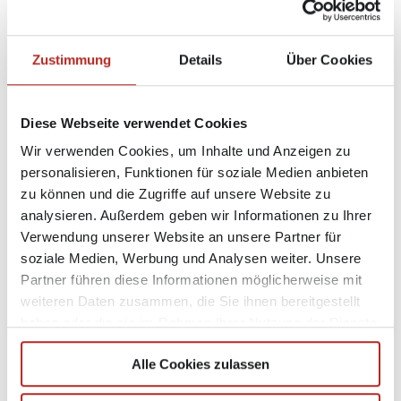
WOHLFÜHLOASE IM GRÜNEN
Gartenmöbel für das Leben im Freien Willkommen in der Welt des
Zustimmung
Details
Über Cookies
Gartens. Schaffen Sie mit Gartenmöbel, Entspannungsräume und
Lebenswelten ganz nach Ihren persönlichen Vorstellungen und
Wüschen unter freiem Himmel! Der Garten ist nicht mehr...
Diese Webseite verwendet Cookies
Wir verwenden Cookies, um Inhalte und Anzeigen zu
personalisieren, Funktionen für soziale Medien anbieten
MÖBEL INHOFER
/
WERBUNG
4. MAI 2020
zu können und die Zugriffe auf unsere Website zu
Wir ♥ Sofas
analysieren. Außerdem geben wir Informationen zu Ihrer
Verwendung unserer Website an unsere Partner für
Verwirklichen Sie mit uns raumerfüllende Lebenswünsche Traumhaft
soziale Medien, Werbung und Analysen weiter. Unsere
schön! Wertige Polstermöbel für das richtige Sitzgefühl mit bester
Funktionalität sind so individuell wie der Mensch selbst. Jetzt ist
Partner führen diese Informationen möglicherweise mit
Schluss mit Kompromissen, lassen sie sich von dem...
weiteren Daten zusammen, die Sie ihnen bereitgestellt
haben oder die sie im Rahmen Ihrer Nutzung der Dienste
gesammelt haben.
Alle Cookies zulassen
MÖBEL INHOFER
/
WERBUNG
7. APRIL 2020
Gartenmöbel von Outdoor für das Leben