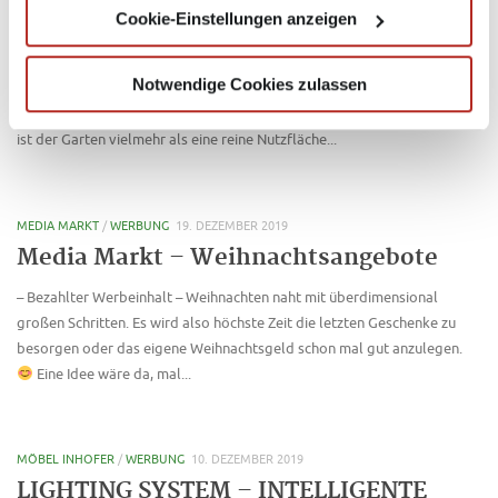
Cookie-Einstellungen anzeigen
im Freien
Willkommen in der Welt des Gartens. Schaffen Sie mit Gartenmöbeln
Notwendige Cookies zulassen
von Outdoor, Entspannungsräume und Lebenswelten ganz nach Ihren
persönlichen Vorstellungen und Wüschen unter freiem Himmel! Längst
ist der Garten vielmehr als eine reine Nutzfläche...
MEDIA MARKT
/
WERBUNG
19. DEZEMBER 2019
Media Markt – Weihnachtsangebote
– Bezahlter Werbeinhalt – Weihnachten naht mit überdimensional
großen Schritten. Es wird also höchste Zeit die letzten Geschenke zu
besorgen oder das eigene Weihnachtsgeld schon mal gut anzulegen.
Eine Idee wäre da, mal...
MÖBEL INHOFER
/
WERBUNG
10. DEZEMBER 2019
LIGHTING SYSTEM – INTELLIGENTE