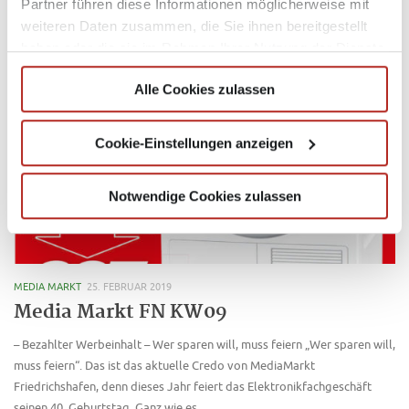
Partner führen diese Informationen möglicherweise mit
astreine Super-Angebote herauskristallisiert. Die wollen wir euch
weiteren Daten zusammen, die Sie ihnen bereitgestellt
natürlich nicht vorenthalten – schließlich müsst ihr wissen, wie...
haben oder die sie im Rahmen Ihrer Nutzung der Dienste
gesammelt haben.
Alle Cookies zulassen
Cookie-Einstellungen anzeigen
Notwendige Cookies zulassen
MEDIA MARKT
25. FEBRUAR 2019
Media Markt FN KW09
– Bezahlter Werbeinhalt – Wer sparen will, muss feiern „Wer sparen will,
muss feiern“. Das ist das aktuelle Credo von MediaMarkt
Friedrichshafen, denn dieses Jahr feiert das Elektronikfachgeschäft
seinen 40. Geburtstag. Ganz wie es...