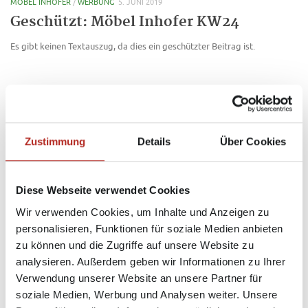
MÖBEL INHOFER
/
WERBUNG
5. JUNI 2019
Geschützt: Möbel Inhofer KW24
Es gibt keinen Textauszug, da dies ein geschützter Beitrag ist.
MEDIA MARKT
/
WERBUNG
13. MAI 2019
Media Markt RV KW 20
Zustimmung
Details
Über Cookies
– Bezahlter Werbeinhalt – Mainachten präsentiert: Mitfeiern und
Mitsparen. So lautet das wohlklingende Motto des MediaMarkts
Ravensburg. Klar, das wäre euch vermutlich völlig schnuppe, würden
Diese Webseite verwendet Cookies
wir euch nicht an den Highlights des gesamten aktuellen...
Wir verwenden Cookies, um Inhalte und Anzeigen zu
personalisieren, Funktionen für soziale Medien anbieten
MEDIA MARKT
/
WERBUNG
25. APRIL 2019
zu können und die Zugriffe auf unsere Website zu
Media Markt RV KW17
analysieren. Außerdem geben wir Informationen zu Ihrer
Verwendung unserer Website an unsere Partner für
– Bezahlter Werbeinhalt – Lange musstet ihr warten, aber endlich haben
soziale Medien, Werbung und Analysen weiter. Unsere
sich zum 40-jährigen Bestehen MediaMarkt Deutschlands wieder