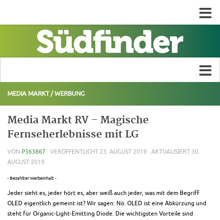
MEDIA MARKT
/
WERBUNG
Media Markt RV – Magische
Fernseherlebnisse mit LG
VON
P363867
· VERÖFFENTLICHT
23. AUGUST 2019
· AKTUALISIERT
30.
AUGUST 2019
- Bezahlter Werbeinhalt -
Jeder sieht es, jeder hört es, aber weiß auch jeder, was mit dem Begriff
OLED eigentlich gemeint ist? Wir sagen: Nö. OLED ist eine Abkürzung und
steht für Organic-Light-Emitting Diode. Die wichtigsten Vorteile sind