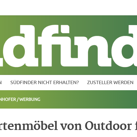
inder nicht erhalten?
Zusteller werden
Kontakt vor Ort
N
SÜDFINDER NICHT ERHALTEN?
ZUSTELLER WERDEN
INHOFER
/
WERBUNG
rtenmöbel von Outdoor f