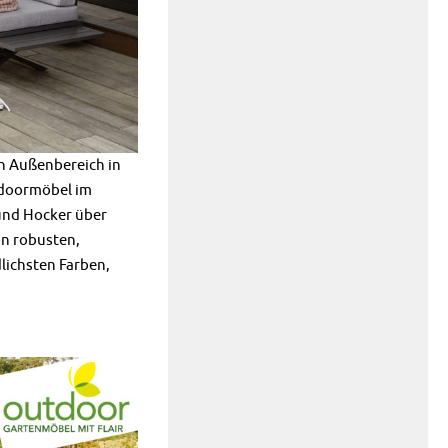
n Außenbereich in
tdoormöbel im
und Hocker über
on robusten,
lichsten Farben,