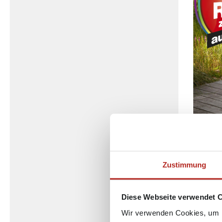
Ein Komp
des Weit
zu Ihren
Zustimmung
Outdoorb
die groß
nach Ihr
Diese Webseite verwendet 
Gartenst
Wir verwenden Cookies, um I