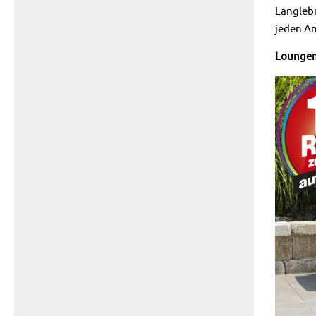
Langlebi
jeden An
Loungem