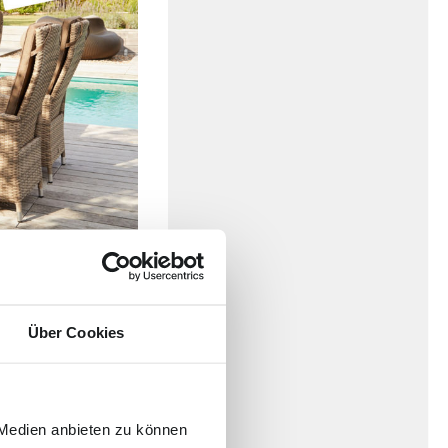
Charme. Sie umgehen
n Polsterauflagen
lichsten
Über Cookies
 Balkon oder aber
Outdoor-Bereich ganz
in der Natur.
 Medien anbieten zu können