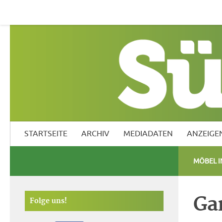
Startseite
Archiv
Mediadaten
Anzeigen
Südf
STARTSEITE
ARCHIV
MEDIADATEN
ANZEIGE
MÖBEL 
Ga
Folge uns!