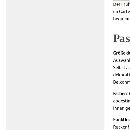
Der Früh
im Garte
bequeme
Pas
Größe d
Auswahlk
Selbst a
dekorati
Balkonm
Farben:
abgestim
Ihnen ge
Funktion
Rückenfl