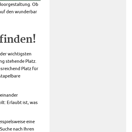
tdoorgestaltung. Ob
 auf den wunderbar
finden!
s der wichtigsten
ng stehende Platz.
sreichend Platz für
stapelbare
feinander
t: Erlaubt ist, was
eispielsweise eine
 Suche nach Ihren