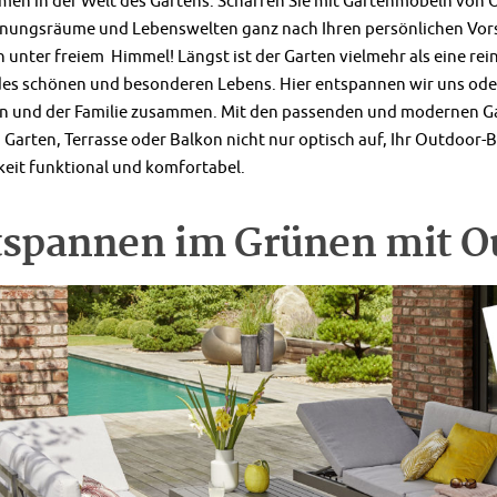
en in der Welt des Gartens. Schaffen Sie mit Gartenmöbeln von 
nungsräume und Lebenswelten ganz nach Ihren persönlichen Vor
unter freiem Himmel! Längst ist der Garten vielmehr als eine reine
 des schönen und besonderen Lebens. Hier entspannen wir uns od
n und der Familie zusammen. Mit den passenden und modernen 
n Garten, Terrasse oder Balkon nicht nur optisch auf, Ihr Outdoor-
keit funktional und komfortabel.
spannen im Grünen mit O