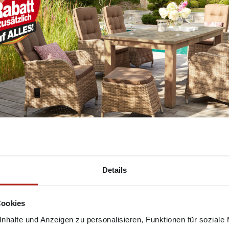
lettset verleiht Ihrem Garten – und Balkon einen einheitlichen 
eren die lästige Suche nach einem passenden Tisch und geeignete
 Stühlen. Komplettsets von Outdoor finden Sie für die unterschied
Details
ereiche wie beispielsweise die platzsparende Variante für Ihren
zügige Lounge-Gruppe für Ihre Terrasse. Statten Sie jetzt Ihren 
em persönlichen Geschmack aus und genießen Sie schöne Stunden 
Cookies
ühle- und Gartentische – Outdoor ganz natürlich
nhalte und Anzeigen zu personalisieren, Funktionen für soziale