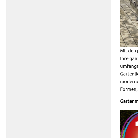
Mit den
Ihre gan
umfangre
Gartenli
modernen
Formen, 
Gartenm