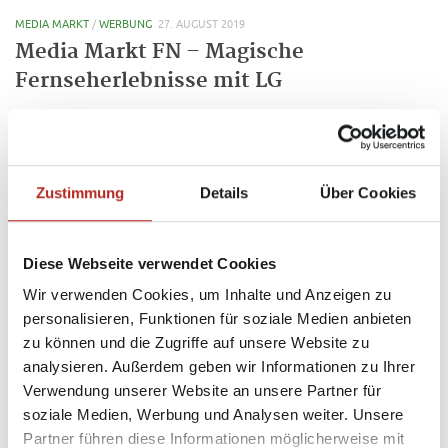
MEDIA MARKT
/
WERBUNG
27. AUGUST 2019
Media Markt FN – Magische
Fernseherlebnisse mit LG
– Bezahlter Werbeinhalt – Jeder sieht es, jeder hört es, aber weiß auch
jeder, was mit dem Begriff OLED eigentlich gemeint ist? Wir sagen: Nö.
OLED ist eine Abkürzung und steht für Organic-Light-Emitting Diode....
Zustimmung
Details
Über Cookies
MEDIA MARKT
/
WERBUNG
23. AUGUST 2019
Diese Webseite verwendet Cookies
Media Markt RV – Magische
Fernseherlebnisse mit LG
Wir verwenden Cookies, um Inhalte und Anzeigen zu
personalisieren, Funktionen für soziale Medien anbieten
– Bezahlter Werbeinhalt – Jeder sieht es, jeder hört es, aber weiß auch
zu können und die Zugriffe auf unsere Website zu
jeder, was mit dem Begriff OLED eigentlich gemeint ist? Wir sagen: Nö.
analysieren. Außerdem geben wir Informationen zu Ihrer
OLED ist eine Abkürzung und steht für Organic-Light-Emitting Diode....
Verwendung unserer Website an unsere Partner für
soziale Medien, Werbung und Analysen weiter. Unsere
Partner führen diese Informationen möglicherweise mit
« Vorherige Seite