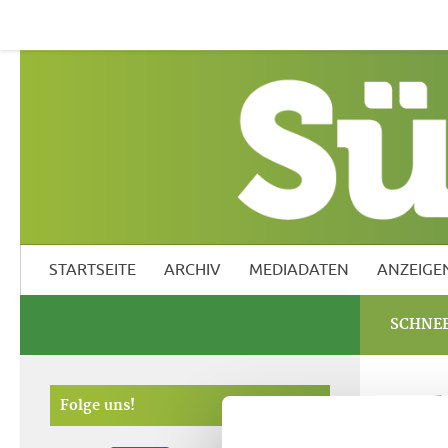
Startseite
Archiv
Mediadaten
Anzeigen
Südf
STARTSEITE
ARCHIV
MEDIADATEN
ANZEIGE
SCHNEE
Sc
Folge uns!